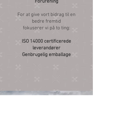
Forurening
For at give vort bidrag til en
bedre fremtid
fokuserer vi på to ting:
ISO 14000 certificerede
leverandører
Genbrugelig emballage